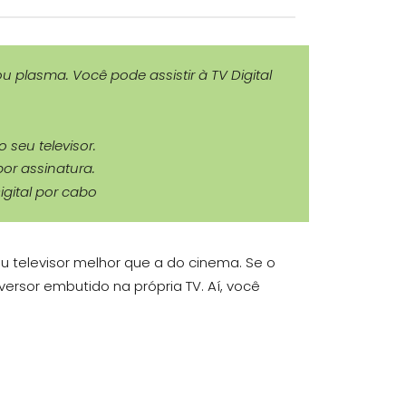
 plasma. Você pode assistir à TV Digital
seu televisor.
or assinatura.
igital por cabo
 televisor melhor que a do cinema. Se o
versor embutido na própria TV. Aí, você